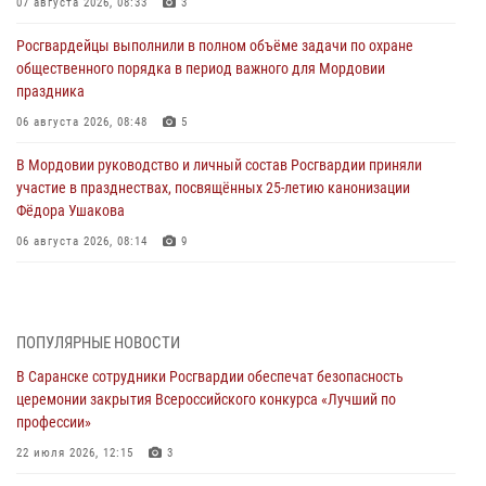
07 августа 2026, 08:33
3
Росгвардейцы выполнили в полном объёме задачи по охране
общественного порядка в период важного для Мордовии
праздника
06 августа 2026, 08:48
5
В Мордовии руководство и личный состав Росгвардии приняли
участие в празднествах, посвящённых 25-летию канонизации
Фёдора Ушакова
06 августа 2026, 08:14
9
В Саранске сотрудники Росгвардии задержали дебошира,
повредившего имущество в кафе
06 августа 2026, 07:03
ПОПУЛЯРНЫЕ НОВОСТИ
В Саранске сотрудники Росгвардии обеспечат безопасность
В Саранске по обращению жителей правоохранители отреагировали
церемонии закрытия Всероссийского конкурса «Лучший по
незамедлительно
профессии»
05 августа 2026, 15:04
22 июля 2026, 12:15
3
В Саранске сотрудники Росгвардии задержали мужчину,