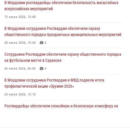
В Мордовии росгвардейцы обеспечили безопасность масштабных
подозреваемого в причинении телесных повреждений супруге
всероссийских мероприятий
05 августа 2026, 12:34
13 июля 2026, 13:48
Росгвардейцы обеспечили общественную безопасность во время
В Мордовии сотрудники Росгвардии обеспечили охрану
проведения масштабного праздника в Темникове
общественного порядка праздничных муниципальных мероприятий
05 августа 2026, 09:04
4
20 июля 2026, 10:44
6
Помощь из Мордовии защитникам Отечества: центр лицензионно-
Сотрудники Росгвардии обеспечили охрану общественного порядка
разрешительной работы передал очередную партию вооружения в
на футбольном матче в Саранске
зону СВО
26 июля 2026, 06:00
4
04 августа 2026, 11:13
3
В Мордовии сотрудники Росгвардии и МВД подвели итоги
профилактической акции «Оружие‑2026»
23 июля 2026, 13:10
Росгвардейцы обеспечили спокойную и безопасную атмосферу на
праздничных мероприятиях в Мордовии
27 июля 2026, 10:45
4