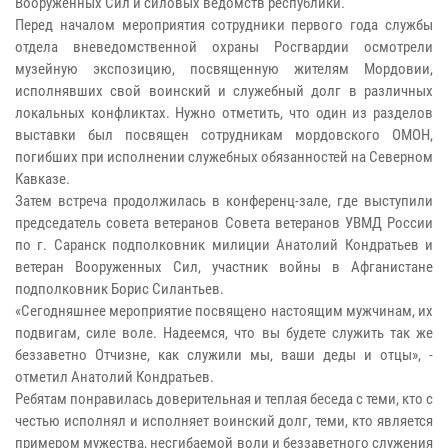
Вооружённых Сил и силовых ведомств республики.
Перед началом мероприятия сотрудники первого года службы
отдела вневедомственной охраны Росгвардии осмотрели
музейную экспозицию, посвященную жителям Мордовии,
исполнявших свой воинский и служебный долг в различных
локальных конфликтах. Нужно отметить, что один из разделов
выставки был посвящен сотрудникам мордовского ОМОН,
погибших при исполнении служебных обязанностей на Северном
Кавказе.
Затем встреча продолжилась в конференц-зале, где выступили
председатель совета ветеранов Совета ветеранов УВМД России
по г. Саранск подполковник милиции Анатолий Кондратьев и
ветеран Вооруженных Сил, участник войны в Афганистане
подполковник Борис Силантьев.
«Сегодняшнее мероприятие посвящено настоящим мужчинам, их
подвигам, силе воле. Надеемся, что вы будете служить так же
беззаветно Отчизне, как служили мы, ваши деды и отцы», -
отметил Анатолий Кондратьев.
Ребятам понравилась доверительная и теплая беседа с теми, кто с
честью исполнял и исполняет воинский долг, теми, кто является
примером мужества, несгибаемой воли и беззаветного служения