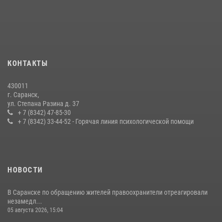
Личный состав Управления Росгвардии по Республике Мордовия
принял участие в просветительской лекции
24 июля 2026, 13:00
3
В Мордовии отметили День ВМФ: торжества прошли при
КОНТАКТЫ
содействии сотрудников Росгвардии
27 июля 2026, 12:00
2
430011
г. Саранск,
Сотрудники Росгвардии обеспечили безопасность Всероссийского
ул. Степана Разина д. 37
конкурса профмастерства в Саранске
+ 7 (8342) 47-85-30
+ 7 (8342) 33-44-52 - Горячая линия психологической помощи
23 июля 2026, 11:54
4
НОВОСТИ
В Саранске по обращению жителей правоохранители отреагировали
незамедл...
05 августа 2026, 15:04