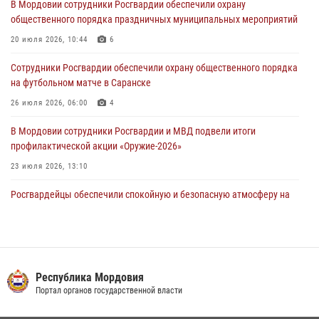
В Мордовии сотрудники Росгвардии обеспечили охрану
03 августа 2026, 07:40
3
общественного порядка праздничных муниципальных мероприятий
В Мордовии подведены итоги работы подразделений лицензионно-
20 июля 2026, 10:44
6
разрешительной работы за неделю
Сотрудники Росгвардии обеспечили охрану общественного порядка
02 августа 2026, 06:31
на футбольном матче в Саранске
26 июля 2026, 06:00
4
В Мордовии сотрудники Росгвардии и МВД подвели итоги
профилактической акции «Оружие‑2026»
23 июля 2026, 13:10
Росгвардейцы обеспечили спокойную и безопасную атмосферу на
праздничных мероприятиях в Мордовии
27 июля 2026, 10:45
4
Сотрудники Управления Росгвардии по Республике Мордовия
обеспечили безопасность на футбольных мероприятиях: от
Республика Мордовия
регионального турнира до Суперкубка России
Портал органов государственной власти
21 июля 2026, 11:10
2