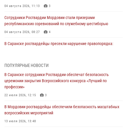
04 августа 2026, 11:13
3
Сотрудники Росгвардии Мордовии стали призерами
республиканских соревнований по служебному шестиборью
04 августа 2026, 08:27
4
В Саранске росгвардейцы пресекли нарушение правопорядка:
«отдых» на лавочке закончился в отделе полиции
04 августа 2026, 07:06
ПОПУЛЯРНЫЕ НОВОСТИ
В Саранске сотрудники Росгвардии задержали гражданина за
В Саранске сотрудники Росгвардии обеспечат безопасность
нанесение побоев
церемонии закрытия Всероссийского конкурса «Лучший по
03 августа 2026, 08:58
профессии»
Сотрудники Росгвардии обеспечили безопасность празднования 98-
22 июля 2026, 12:15
3
летия Торбеевского и Ковылкинского районов Мордовии
В Мордовии росгвардейцы обеспечили безопасность масштабных
03 августа 2026, 08:32
5
всероссийских мероприятий
В Мордовии отметили День ВДВ: нарушений правопорядка не
13 июля 2026, 13:48
допущено