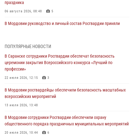
праздника
06 августа 2026, 08:48
5
В Мордовии руководство и личный состав Росгвардии приняли
участие в празднествах, посвящённых 25-летию канонизации
Фёдора Ушакова
06 августа 2026, 08:14
9
ПОПУЛЯРНЫЕ НОВОСТИ
В Саранске сотрудники Росгвардии обеспечат безопасность
В Саранске сотрудники Росгвардии задержали дебошира,
церемонии закрытия Всероссийского конкурса «Лучший по
повредившего имущество в кафе
профессии»
06 августа 2026, 07:03
22 июля 2026, 12:15
3
В Саранске по обращению жителей правоохранители отреагировали
В Мордовии росгвардейцы обеспечили безопасность масштабных
незамедлительно
всероссийских мероприятий
05 августа 2026, 15:04
13 июля 2026, 13:48
В Саранске сотрудники Росгвардии задержали мужчину,
В Мордовии сотрудники Росгвардии обеспечили охрану
подозреваемого в причинении телесных повреждений супруге
общественного порядка праздничных муниципальных мероприятий
05 августа 2026, 12:34
20 июля 2026, 10:44
6