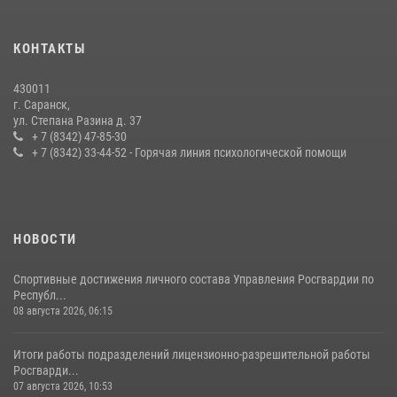
24 июля 2026, 13:00
3
В Мордовии отметили День ВМФ: торжества прошли при
КОНТАКТЫ
содействии сотрудников Росгвардии
27 июля 2026, 12:00
2
430011
г. Саранск,
Сотрудники Росгвардии обеспечили безопасность Всероссийского
ул. Степана Разина д. 37
конкурса профмастерства в Саранске
+ 7 (8342) 47-85-30
+ 7 (8342) 33-44-52 - Горячая линия психологической помощи
23 июля 2026, 11:54
4
НОВОСТИ
Спортивные достижения личного состава Управления Росгвардии по
Республ...
08 августа 2026, 06:15
Итоги работы подразделений лицензионно-разрешительной работы
Росгварди...
07 августа 2026, 10:53