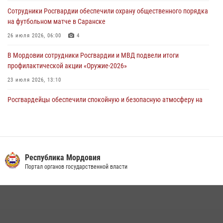
Росгвардейцы обеспечили общественную безопасность во время
Сотрудники Росгвардии обеспечили охрану общественного порядка
проведения масштабного праздника в Темникове
на футбольном матче в Саранске
05 августа 2026, 09:04
4
26 июля 2026, 06:00
4
В Мордовии сотрудники Росгвардии и МВД подвели итоги
профилактической акции «Оружие‑2026»
23 июля 2026, 13:10
Росгвардейцы обеспечили спокойную и безопасную атмосферу на
праздничных мероприятиях в Мордовии
27 июля 2026, 10:45
4
Сотрудники Управления Росгвардии по Республике Мордовия
обеспечили безопасность на футбольных мероприятиях: от
Республика Мордовия
регионального турнира до Суперкубка России
Портал органов государственной власти
21 июля 2026, 11:10
2
Личный состав Управления Росгвардии по Республике Мордовия
принял участие в просветительской лекции