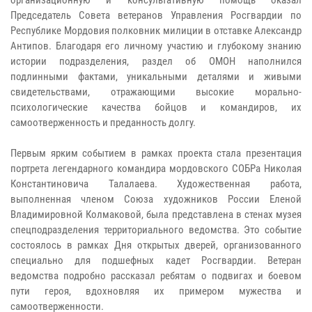
Председатель Совета ветеранов Управления Росгвардии по
Республике Мордовия полковник милиции в отставке Александр
Антипов. Благодаря его личному участию и глубокому знанию
истории подразделения, раздел об ОМОН наполнился
подлинными фактами, уникальными деталями и живыми
свидетельствами, отражающими высокие морально-
психологические качества бойцов и командиров, их
самоотверженность и преданность долгу.
Первым ярким событием в рамках проекта стала презентация
портрета легендарного командира мордовского СОБРа Николая
Константиновича Талалаева. Художественная работа,
выполненная членом Союза художников России Еленой
Владимировной Колмаковой, была представлена в стенах музея
спецподразделения территориального ведомства. Это событие
состоялось в рамках Дня открытых дверей, организованного
специально для подшефных кадет Росгвардии. Ветеран
ведомства подробно рассказал ребятам о подвигах и боевом
пути героя, вдохновляя их примером мужества и
самоотверженности.