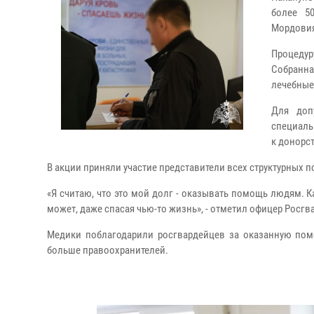
более 5
Мордовия
Процеду
Собранна
лечебные
Для доп
специаль
к донорст
В акции приняли участие представители всех структурных 
«Я считаю, что это мой долг - оказывать помощь людям. 
может, даже спасая чью-то жизнь», - отметил офицер Росгв
Медики поблагодарили росгвардейцев за оказанную пом
больше правоохранителей.