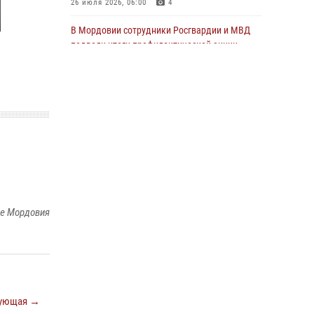
05 августа 2026, 09:04
4
26 июля 2026, 06:00
4
Помощь из Мордовии защитникам Отечества:
В Мордовии сотрудники Росгвардии и МВД
центр лицензионно-разрешительной работы
подвели итоги профилактической акции
передал очередную партию вооружения в
«Оружие‑2026»
зону СВО
23 июля 2026, 13:10
04 августа 2026, 11:13
3
Росгвардейцы обеспечили спокойную и
безопасную атмосферу на праздничных
мероприятиях в Мордовии
27 июля 2026, 10:45
4
Сотрудники Управления Росгвардии по
Республике Мордовия обеспечили
ке Мордовия
безопасность на футбольных мероприятиях:
от регионального турнира до Суперкубка
России
21 июля 2026, 11:10
2
Личный состав Управления Росгвардии по
ующая →
Республике Мордовия принял участие в