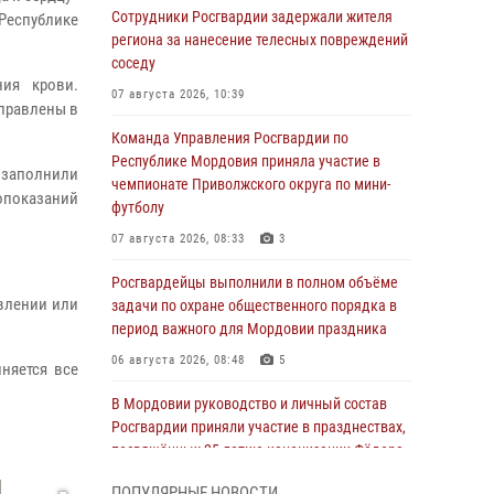
Сотрудники Росгвардии задержали жителя
еспублике
региона за нанесение телесных повреждений
соседу
ния крови.
07 августа 2026, 10:39
тправлены в
Команда Управления Росгвардии по
Республике Мордовия приняла участие в
 заполнили
чемпионате Приволжского округа по мини-
опоказаний
футболу
07 августа 2026, 08:33
3
Росгвардейцы выполнили в полном объёме
овлении или
задачи по охране общественного порядка в
период важного для Мордовии праздника
06 августа 2026, 08:48
5
няется все
В Мордовии руководство и личный состав
Росгвардии приняли участие в празднествах,
посвящённых 25-летию канонизации Фёдора
Ушакова
ПОПУЛЯРНЫЕ НОВОСТИ