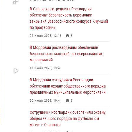
06 августа 2026, 08:14
9
В Саранске сотрудники Росгвардии
В Саранске сотрудники Росгвардии
обеспечат безопасность церемонии
задержали дебошира, повредившего
закрытия Всероссийского конкурса «Лучший
имущество в кафе
по профессии»
06 августа 2026, 07:03
22 июля 2026, 12:15
3
В Саранске по обращению жителей
В Мордовии росгвардейцы обеспечили
правоохранители отреагировали
безопасность масштабных всероссийских
незамедлительно
мероприятий
05 августа 2026, 15:04
13 июля 2026, 13:48
В Саранске сотрудники Росгвардии
В Мордовии сотрудники Росгвардии
задержали мужчину, подозреваемого в
обеспечили охрану общественного порядка
причинении телесных повреждений супруге
праздничных муниципальных мероприятий
05 августа 2026, 12:34
20 июля 2026, 10:44
6
Росгвардейцы обеспечили общественную
Сотрудники Росгвардии обеспечили охрану
безопасность во время проведения
общественного порядка на футбольном
масштабного праздника в Темникове
матче в Саранске