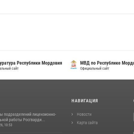
уратура Республики Мордовия
МВД по Республике Морд
альный сайт
Официальный сайт
И
НАВИГАЦИЯ
ты подразделений лицензионно-
Новости
ьной работы Росгварди...
Карта сайта
26, 10:53