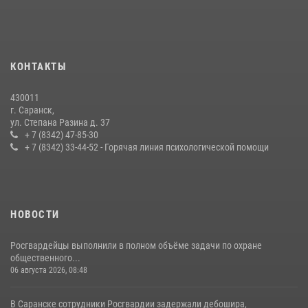
принял участие в просветительской лекции
24 июля 2026, 13:00
3
В Мордовии отметили День ВМФ: торжества прошли при
КОНТАКТЫ
содействии сотрудников Росгвардии
27 июля 2026, 12:00
2
430011
г. Саранск,
Сотрудники Росгвардии обеспечили безопасность Всероссийского
ул. Степана Разина д. 37
конкурса профмастерства в Саранске
+ 7 (8342) 47-85-30
+ 7 (8342) 33-44-52 - Горячая линия психологической помощи
23 июля 2026, 11:54
4
НОВОСТИ
Росгвардейцы выполнили в полном объёме задачи по охране
общественного...
06 августа 2026, 08:48
В Саранске сотрудники Росгвардии задержали дебошира,