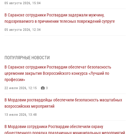
05 августа 2026, 15:04
В Саранске сотрудники Росгвардии задержали мужчину,
подозреваемого в причинении телесных повреждений супруге
05 августа 2026, 12:34
Росгвардейцы обеспечили общественную безопасность во время
проведения масштабного праздника в Темникове
05 августа 2026, 09:04
4
ПОПУЛЯРНЫЕ НОВОСТИ
В Саранске сотрудники Росгвардии обеспечат безопасность
Помощь из Мордовии защитникам Отечества: центр лицензионно-
церемонии закрытия Всероссийского конкурса «Лучший по
разрешительной работы передал очередную партию вооружения в
профессии»
зону СВО
22 июля 2026, 12:15
3
04 августа 2026, 11:13
3
В Мордовии росгвардейцы обеспечили безопасность масштабных
Сотрудники Росгвардии Мордовии стали призерами
всероссийских мероприятий
республиканских соревнований по служебному шестиборью
13 июля 2026, 13:48
04 августа 2026, 08:27
4
В Мордовии сотрудники Росгвардии обеспечили охрану
В Саранске росгвардейцы пресекли нарушение правопорядка:
общественного порядка праздничных муниципальных мероприятий
«отдых» на лавочке закончился в отделе полиции