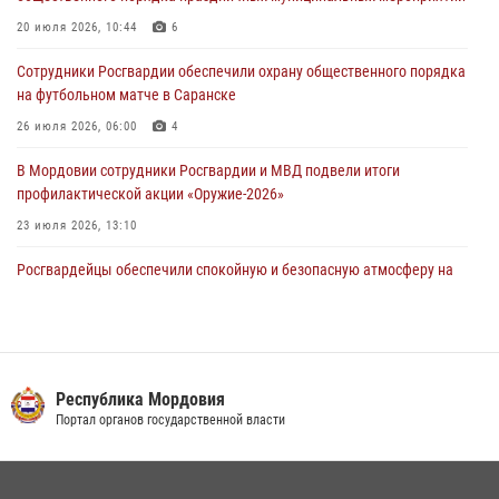
20 июля 2026, 10:44
6
04 августа 2026, 07:06
Сотрудники Росгвардии обеспечили охрану общественного порядка
В Саранске сотрудники Росгвардии задержали гражданина за
на футбольном матче в Саранске
нанесение побоев
26 июля 2026, 06:00
4
03 августа 2026, 08:58
В Мордовии сотрудники Росгвардии и МВД подвели итоги
профилактической акции «Оружие‑2026»
23 июля 2026, 13:10
Росгвардейцы обеспечили спокойную и безопасную атмосферу на
праздничных мероприятиях в Мордовии
27 июля 2026, 10:45
4
Сотрудники Управления Росгвардии по Республике Мордовия
обеспечили безопасность на футбольных мероприятиях: от
Республика Мордовия
регионального турнира до Суперкубка России
Портал органов государственной власти
21 июля 2026, 11:10
2
Личный состав Управления Росгвардии по Республике Мордовия