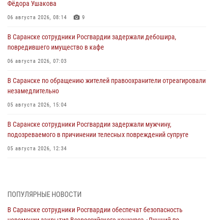
Фёдора Ушакова
06 августа 2026, 08:14
9
В Саранске сотрудники Росгвардии задержали дебошира,
повредившего имущество в кафе
06 августа 2026, 07:03
В Саранске по обращению жителей правоохранители отреагировали
незамедлительно
05 августа 2026, 15:04
В Саранске сотрудники Росгвардии задержали мужчину,
подозреваемого в причинении телесных повреждений супруге
05 августа 2026, 12:34
Росгвардейцы обеспечили общественную безопасность во время
проведения масштабного праздника в Темникове
05 августа 2026, 09:04
4
ПОПУЛЯРНЫЕ НОВОСТИ
В Саранске сотрудники Росгвардии обеспечат безопасность
Помощь из Мордовии защитникам Отечества: центр лицензионно-
церемонии закрытия Всероссийского конкурса «Лучший по