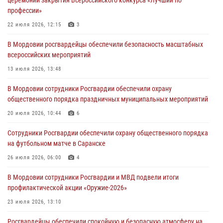
разрешительной работы передал очередную партию вооружения в
профессии»
зону СВО
22 июля 2026, 12:15
3
04 августа 2026, 11:13
3
В Мордовии росгвардейцы обеспечили безопасность масштабных
Сотрудники Росгвардии Мордовии стали призерами
всероссийских мероприятий
республиканских соревнований по служебному шестиборью
13 июля 2026, 13:48
04 августа 2026, 08:27
4
В Мордовии сотрудники Росгвардии обеспечили охрану
В Саранске росгвардейцы пресекли нарушение правопорядка:
общественного порядка праздничных муниципальных мероприятий
«отдых» на лавочке закончился в отделе полиции
20 июля 2026, 10:44
6
04 августа 2026, 07:06
Сотрудники Росгвардии обеспечили охрану общественного порядка
В Саранске сотрудники Росгвардии задержали гражданина за
на футбольном матче в Саранске
нанесение побоев
26 июля 2026, 06:00
4
03 августа 2026, 08:58
В Мордовии сотрудники Росгвардии и МВД подвели итоги
профилактической акции «Оружие‑2026»
23 июля 2026, 13:10
Росгвардейцы обеспечили спокойную и безопасную атмосферу на