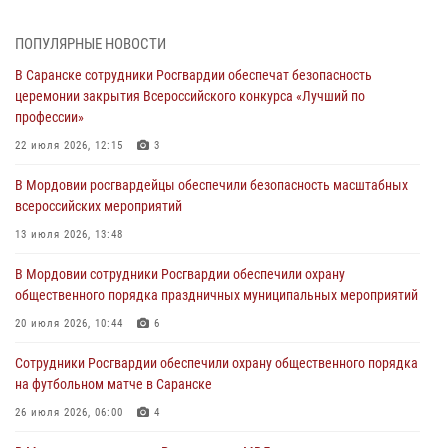
повредившего имущество в кафе
06 августа 2026, 07:03
ПОПУЛЯРНЫЕ НОВОСТИ
В Саранске сотрудники Росгвардии обеспечат безопасность
В Саранске по обращению жителей правоохранители отреагировали
церемонии закрытия Всероссийского конкурса «Лучший по
незамедлительно
профессии»
05 августа 2026, 15:04
22 июля 2026, 12:15
3
В Саранске сотрудники Росгвардии задержали мужчину,
В Мордовии росгвардейцы обеспечили безопасность масштабных
подозреваемого в причинении телесных повреждений супруге
всероссийских мероприятий
05 августа 2026, 12:34
13 июля 2026, 13:48
Росгвардейцы обеспечили общественную безопасность во время
В Мордовии сотрудники Росгвардии обеспечили охрану
проведения масштабного праздника в Темникове
общественного порядка праздничных муниципальных мероприятий
05 августа 2026, 09:04
4
20 июля 2026, 10:44
6
Помощь из Мордовии защитникам Отечества: центр лицензионно-
Сотрудники Росгвардии обеспечили охрану общественного порядка
разрешительной работы передал очередную партию вооружения в
на футбольном матче в Саранске
зону СВО
26 июля 2026, 06:00
4
04 августа 2026, 11:13
3