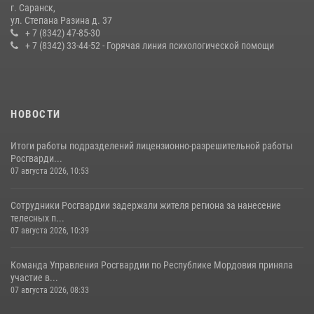
г. Саранск,
Сотрудники Росгвардии обеспечили безопасность Всероссийского
ул. Степана Разина д. 37
конкурса профмастерства в Саранске
+ 7 (8342) 47-85-30
+ 7 (8342) 33-44-52 - Горячая линия психологической помощи
23 июля 2026, 11:54
4
НОВОСТИ
Итоги работы подразделений лицензионно-разрешительной работы
Росгварди...
07 августа 2026, 10:53
Сотрудники Росгвардии задержали жителя региона за нанесение
телесных п...
07 августа 2026, 10:39
Команда Управления Росгвардии по Республике Мордовия приняла
участие в...
07 августа 2026, 08:33