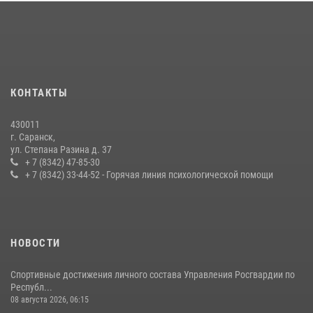
Личный состав Управления Росгвардии по Республике Мордовия
принял участие в просветительской лекции
24 июля 2026, 13:00
3
В Мордовии отметили День ВМФ: торжества прошли при
КОНТАКТЫ
содействии сотрудников Росгвардии
27 июля 2026, 12:00
2
430011
г. Саранск,
Сотрудники Росгвардии обеспечили безопасность Всероссийского
ул. Степана Разина д. 37
конкурса профмастерства в Саранске
+ 7 (8342) 47-85-30
+ 7 (8342) 33-44-52 - Горячая линия психологической помощи
23 июля 2026, 11:54
4
НОВОСТИ
Спортивные достижения личного состава Управления Росгвардии по
Республ...
08 августа 2026, 06:15