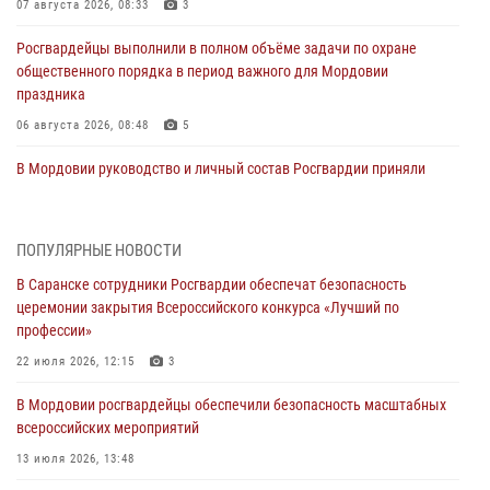
07 августа 2026, 08:33
3
Росгвардейцы выполнили в полном объёме задачи по охране
общественного порядка в период важного для Мордовии
праздника
06 августа 2026, 08:48
5
В Мордовии руководство и личный состав Росгвардии приняли
участие в празднествах, посвящённых 25-летию канонизации
Фёдора Ушакова
06 августа 2026, 08:14
9
ПОПУЛЯРНЫЕ НОВОСТИ
В Саранске сотрудники Росгвардии обеспечат безопасность
В Саранске сотрудники Росгвардии задержали дебошира,
церемонии закрытия Всероссийского конкурса «Лучший по
повредившего имущество в кафе
профессии»
06 августа 2026, 07:03
22 июля 2026, 12:15
3
В Саранске по обращению жителей правоохранители отреагировали
В Мордовии росгвардейцы обеспечили безопасность масштабных
незамедлительно
всероссийских мероприятий
05 августа 2026, 15:04
13 июля 2026, 13:48
В Саранске сотрудники Росгвардии задержали мужчину,