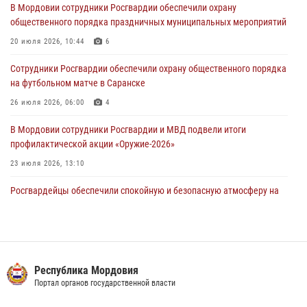
В Мордовии сотрудники Росгвардии обеспечили охрану
подозреваемого в причинении телесных повреждений супруге
общественного порядка праздничных муниципальных мероприятий
05 августа 2026, 12:34
20 июля 2026, 10:44
6
Росгвардейцы обеспечили общественную безопасность во время
Сотрудники Росгвардии обеспечили охрану общественного порядка
проведения масштабного праздника в Темникове
на футбольном матче в Саранске
05 августа 2026, 09:04
4
26 июля 2026, 06:00
4
В Мордовии сотрудники Росгвардии и МВД подвели итоги
профилактической акции «Оружие‑2026»
23 июля 2026, 13:10
Росгвардейцы обеспечили спокойную и безопасную атмосферу на
праздничных мероприятиях в Мордовии
27 июля 2026, 10:45
4
Сотрудники Управления Росгвардии по Республике Мордовия
обеспечили безопасность на футбольных мероприятиях: от
Республика Мордовия
регионального турнира до Суперкубка России
Портал органов государственной власти
21 июля 2026, 11:10
2