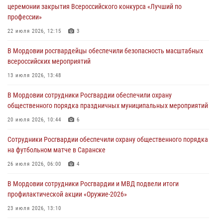
церемонии закрытия Всероссийского конкурса «Лучший по
незамедлительно
профессии»
05 августа 2026, 15:04
22 июля 2026, 12:15
3
В Саранске сотрудники Росгвардии задержали мужчину,
В Мордовии росгвардейцы обеспечили безопасность масштабных
подозреваемого в причинении телесных повреждений супруге
всероссийских мероприятий
05 августа 2026, 12:34
13 июля 2026, 13:48
Росгвардейцы обеспечили общественную безопасность во время
В Мордовии сотрудники Росгвардии обеспечили охрану
проведения масштабного праздника в Темникове
общественного порядка праздничных муниципальных мероприятий
05 августа 2026, 09:04
4
20 июля 2026, 10:44
6
Помощь из Мордовии защитникам Отечества: центр лицензионно-
Сотрудники Росгвардии обеспечили охрану общественного порядка
разрешительной работы передал очередную партию вооружения в
на футбольном матче в Саранске
зону СВО
26 июля 2026, 06:00
4
04 августа 2026, 11:13
3
В Мордовии сотрудники Росгвардии и МВД подвели итоги
профилактической акции «Оружие‑2026»
23 июля 2026, 13:10