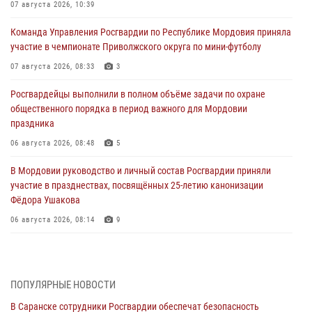
07 августа 2026, 10:39
Команда Управления Росгвардии по Республике Мордовия приняла
участие в чемпионате Приволжского округа по мини-футболу
07 августа 2026, 08:33
3
Росгвардейцы выполнили в полном объёме задачи по охране
общественного порядка в период важного для Мордовии
праздника
06 августа 2026, 08:48
5
В Мордовии руководство и личный состав Росгвардии приняли
участие в празднествах, посвящённых 25-летию канонизации
Фёдора Ушакова
06 августа 2026, 08:14
9
В Саранске сотрудники Росгвардии задержали дебошира,
повредившего имущество в кафе
06 августа 2026, 07:03
ПОПУЛЯРНЫЕ НОВОСТИ
В Саранске сотрудники Росгвардии обеспечат безопасность
В Саранске по обращению жителей правоохранители отреагировали