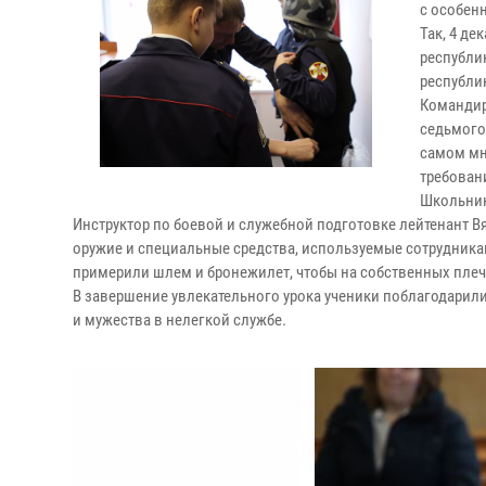
с особен
Так, 4 д
республи
республи
Командир
седьмого
самом мн
требован
Школьник
Инструктор по боевой и служебной подготовке лейтенант 
оружие и специальные средства, используемые сотрудник
примерили шлем и бронежилет, чтобы на собственных плеча
В завершение увлекательного урока ученики поблагодарил
и мужества в нелегкой службе.