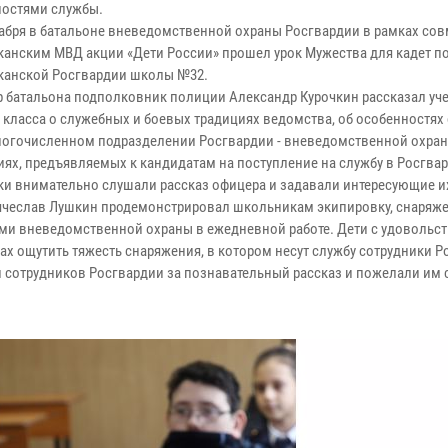
ностями службы.
екабря в батальоне вневедомственной охраны Росгвардии в рамках сов
канским МВД акции «Дети России» прошел урок Мужества для кадет 
канской Росгвардии школы №32.
 батальона подполковник полиции Александр Курочкин рассказал уч
 класса о служебных и боевых традициях ведомства, об особенностях
огочисленном подразделении Росгвардии - вневедомственной охране
иях, предъявляемых к кандидатам на поступление на службу в Росгва
и внимательно слушали рассказ офицера и задавали интересующие и
Вячеслав Лушкин продемонстрировал школьникам экипировку, снаряже
ами вневедомственной охраны в ежедневной работе. Дети с удовольс
х ощутить тяжесть снаряжения, в котором несут службу сотрудники Р
и сотрудников Росгвардии за познавательный рассказ и пожелали им 