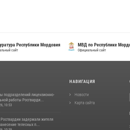
уратура Республики Мордовия
МВД по Республике Морд
альный сайт
Официальный сайт
И
НАВИГАЦИЯ
ты подразделений лицензионно-
Новости
ьной работы Росгварди...
Карта сайта
26, 10:53
 Росгвардии задержали жителя
нанесение телесных п...
26, 10:39