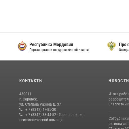
Республика Мордовия
Прок
Портал органов государственной власти
Офици
КОНТАКТЫ
НОВОСТ
430011
Итоги рабо
г. Саранск,
разрешител
ул. Степана Разина д. 37
07 августа 20
+ 7 (8342) 47-85-30
+ 7 (8342) 33-44-52 - Горячая линия
Сотрудники
психологической помощи
региона за 
07 августа 20