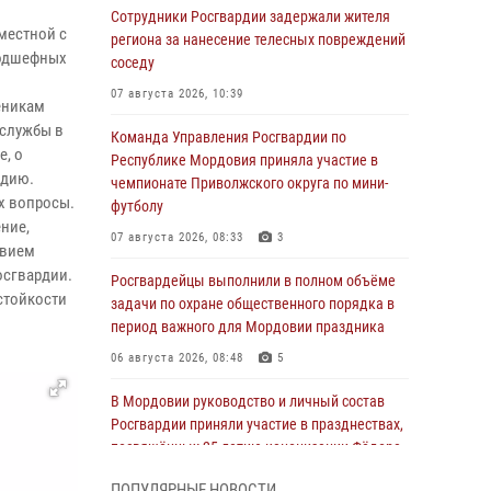
Сотрудники Росгвардии задержали жителя
местной с
региона за нанесение телесных повреждений
подшефных
соседу
07 августа 2026, 10:39
еникам
 службы в
Команда Управления Росгвардии по
, о
Республике Мордовия приняла участие в
рдию.
чемпионате Приволжского округа по мини-
х вопросы.
футболу
ние,
07 августа 2026, 08:33
3
твием
осгвардии.
Росгвардейцы выполнили в полном объёме
стойкости
задачи по охране общественного порядка в
период важного для Мордовии праздника
06 августа 2026, 08:48
5
В Мордовии руководство и личный состав
Росгвардии приняли участие в празднествах,
посвящённых 25-летию канонизации Фёдора
Ушакова
ПОПУЛЯРНЫЕ НОВОСТИ