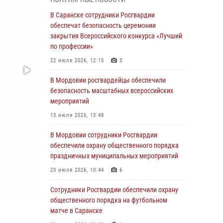
06 августа 2026, 08:14
9
В Саранске сотрудники Росгвардии
В Саранске сотрудники Росгвардии
обеспечат безопасность церемонии
задержали дебошира, повредившего
закрытия Всероссийского конкурса «Лучший
имущество в кафе
по профессии»
06 августа 2026, 07:03
22 июля 2026, 12:15
3
В Саранске по обращению жителей
В Мордовии росгвардейцы обеспечили
правоохранители отреагировали
безопасность масштабных всероссийских
незамедлительно
мероприятий
05 августа 2026, 15:04
13 июля 2026, 13:48
В Саранске сотрудники Росгвардии
В Мордовии сотрудники Росгвардии
задержали мужчину, подозреваемого в
обеспечили охрану общественного порядка
причинении телесных повреждений супруге
праздничных муниципальных мероприятий
05 августа 2026, 12:34
20 июля 2026, 10:44
6
Росгвардейцы обеспечили общественную
Сотрудники Росгвардии обеспечили охрану
безопасность во время проведения
общественного порядка на футбольном
масштабного праздника в Темникове
матче в Саранске