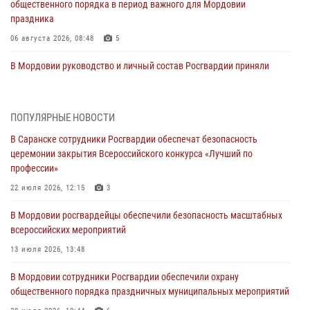
общественного порядка в период важного для Мордовии
праздника
06 августа 2026, 08:48
5
В Мордовии руководство и личный состав Росгвардии приняли
участие в празднествах, посвящённых 25-летию канонизации
Фёдора Ушакова
06 августа 2026, 08:14
9
ПОПУЛЯРНЫЕ НОВОСТИ
В Саранске сотрудники Росгвардии обеспечат безопасность
В Саранске сотрудники Росгвардии задержали дебошира,
церемонии закрытия Всероссийского конкурса «Лучший по
повредившего имущество в кафе
профессии»
06 августа 2026, 07:03
22 июля 2026, 12:15
3
В Саранске по обращению жителей правоохранители отреагировали
В Мордовии росгвардейцы обеспечили безопасность масштабных
незамедлительно
всероссийских мероприятий
05 августа 2026, 15:04
13 июля 2026, 13:48
В Саранске сотрудники Росгвардии задержали мужчину,
В Мордовии сотрудники Росгвардии обеспечили охрану
подозреваемого в причинении телесных повреждений супруге
общественного порядка праздничных муниципальных мероприятий
05 августа 2026, 12:34