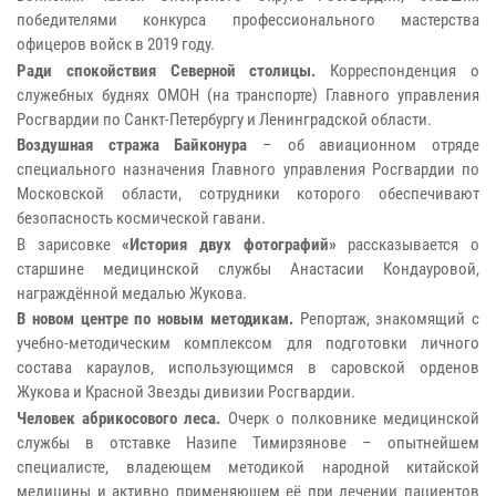
победителями конкурса профессионального мастерства
офицеров войск в 2019 году.
Ради спокойствия Северной столицы.
Корреспонденция о
служебных буднях ОМОН (на транспорте) Главного управления
Росгвардии по Санкт-Петербургу и Ленинградской области.
Воздушная стража Байконура
– об авиационном отряде
специального назначения Главного управления Росгвардии по
Московской области, сотрудники которого обеспечивают
безопасность космической гавани.
В зарисовке
«История двух фотографий»
рассказывается о
старшине медицинской службы Анастасии Кондауровой,
награждённой медалью Жукова.
В новом центре по новым методикам.
Репортаж, знакомящий с
учебно-методическим комплексом для подготовки личного
состава караулов, использующимся в саровской орденов
Жукова и Красной Звезды дивизии Росгвардии.
Человек абрикосового леса.
Очерк о полковнике медицинской
службы в отставке Назипе Тимирзянове – опытнейшем
специалисте, владеющем методикой народной китайской
медицины и активно применяющем её при лечении пациентов