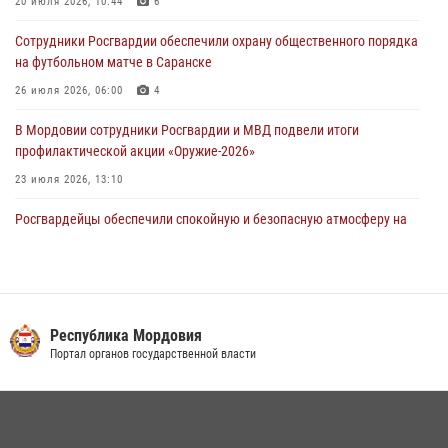
20 июля 2026, 10:44
6
Росгвардейцы обеспечили общественную безопасность во время
Сотрудники Росгвардии обеспечили охрану общественного порядка
проведения масштабного праздника в Темникове
на футбольном матче в Саранске
05 августа 2026, 09:04
4
26 июля 2026, 06:00
4
В Мордовии сотрудники Росгвардии и МВД подвели итоги
профилактической акции «Оружие‑2026»
23 июля 2026, 13:10
Росгвардейцы обеспечили спокойную и безопасную атмосферу на
праздничных мероприятиях в Мордовии
27 июля 2026, 10:45
4
Сотрудники Управления Росгвардии по Республике Мордовия
обеспечили безопасность на футбольных мероприятиях: от
Республика Мордовия
регионального турнира до Суперкубка России
Портал органов государственной власти
21 июля 2026, 11:10
2
Личный состав Управления Росгвардии по Республике Мордовия
принял участие в просветительской лекции