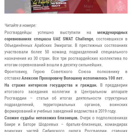
Читайте в номере:
Росгвардейцы успешно выступили на
международных
соревнованиях спецназа UAE SWAT Challenge
, состоявшихся в
Объединённых Арабских Эмиратах. В престижных состязаниях
участвовали более 50 команд подразделений специального
назначения из 30 стран. Все три росгвардейских коллектива по
итогам соревнований вошли в десятку сильнейших.
Фронтовику, Герою Советского Союза полковнику в
отставке
Алексею Прохоровичу Волошину исполнилось 100 лет
.
На страже интересов государства и граждан.
В преддверии
итогового заседания коллегии в Центральном аппарате
Росгвардии – статья об итогах деятельности структурных
подразделений, территориальных органов, воинских
формирований и учебных заведений ведомства в 2019 году.
Схожие судьбы непохожих близнецов.
Очерк о подполковниках
Баире и Баторе Шодоевых – братьях-близнецах, командирах
воинских частей Сибирского округа Росгвардии, ставших