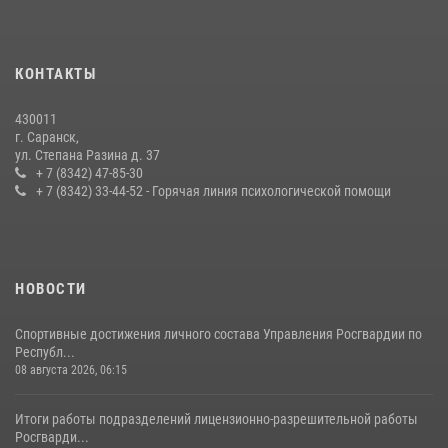
24 июля 2026, 13:00
3
В Мордовии отметили День ВМФ: торжества прошли при
КОНТАКТЫ
содействии сотрудников Росгвардии
27 июля 2026, 12:00
2
430011
г. Саранск,
Сотрудники Росгвардии обеспечили безопасность Всероссийского
ул. Степана Разина д. 37
конкурса профмастерства в Саранске
+ 7 (8342) 47-85-30
+ 7 (8342) 33-44-52 - Горячая линия психологической помощи
23 июля 2026, 11:54
4
НОВОСТИ
Спортивные достижения личного состава Управления Росгвардии по
Республ...
08 августа 2026, 06:15
Итоги работы подразделений лицензионно-разрешительной работы
Росгварди...