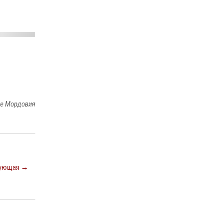
ке Мордовия
ующая →