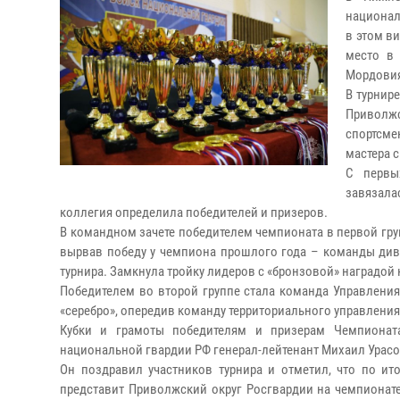
национал
в этом в
место в 
Мордови
В турнир
Приволжс
спортсме
мастера 
С первы
завязал
коллегия определила победителей и призеров.
В командном зачете победителем чемпионата в первой груп
вырвав победу у чемпиона прошлого года – команды дивиз
турнира. Замкнула тройку лидеров с «бронзовой» наградой
Победителем во второй группе стала команда Управлени
«серебро», опередив команду территориального управления
Кубки и грамоты победителям и призерам Чемпионат
национальной гвардии РФ генерал-лейтенант Михаил Урасо
Он поздравил участников турнира и отметил, что по ит
представит Приволжский округ Росгвардии на чемпионат