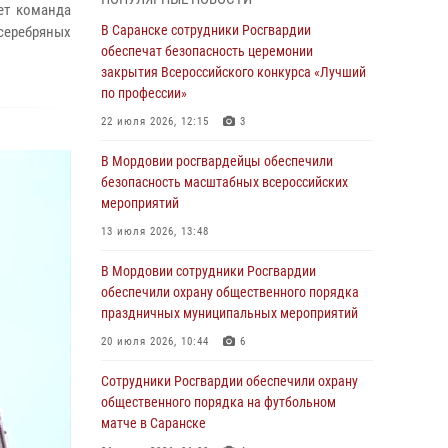
ет команда
В Мордовии руководство и личный состав
В Саранске сотрудники Росгвардии
 серебряных
Росгвардии приняли участие в празднествах,
обеспечат безопасность церемонии
посвящённых 25-летию канонизации Фёдора
закрытия Всероссийского конкурса «Лучший
Ушакова
по профессии»
06 августа 2026, 08:14
9
22 июля 2026, 12:15
3
В Саранске сотрудники Росгвардии
В Мордовии росгвардейцы обеспечили
задержали дебошира, повредившего
безопасность масштабных всероссийских
имущество в кафе
мероприятий
06 августа 2026, 07:03
13 июля 2026, 13:48
В Саранске по обращению жителей
В Мордовии сотрудники Росгвардии
правоохранители отреагировали
обеспечили охрану общественного порядка
незамедлительно
праздничных муниципальных мероприятий
05 августа 2026, 15:04
20 июля 2026, 10:44
6
В Саранске сотрудники Росгвардии
Сотрудники Росгвардии обеспечили охрану
задержали мужчину, подозреваемого в
общественного порядка на футбольном
причинении телесных повреждений супруге
матче в Саранске