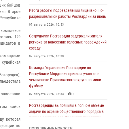
ших бойцов
Итоги работы подразделений лицензионно-
жья. Второе
разрешительной работы Росгвардии за июль
Республике
07 августа 2026, 10:53
 комплексе
Сотрудники Росгвардии задержали жителя
ролись 129
региона за нанесение телесных повреждений
ндидатов в
соседу
командами
07 августа 2026, 10:39
 судейская
Команда Управления Росгвардии по
Республике Мордовия приняла участие в
Богородск),
чемпионате Приволжского округа по мини-
 пьедестала
футболу
 завоевали
07 августа 2026, 08:33
3
Росгвардейцы выполнили в полном объёме
гом войск
задачи по охране общественного порядка в
период важного для Мордовии праздника
у, которая
дерации по
06 августа 2026, 08:48
5
ПОПУЛЯРНЫЕ НОВОСТИ