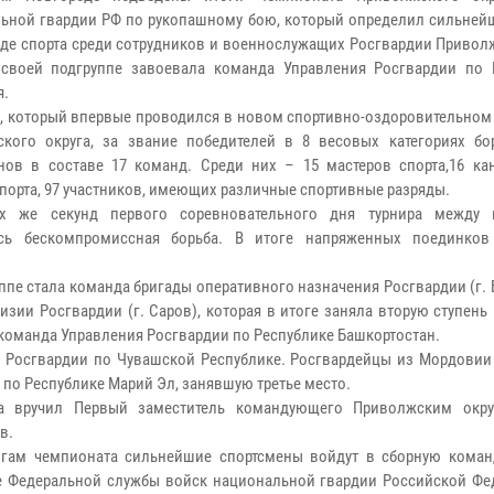
ьной гвардии РФ по рукопашному бою, который определил сильней
иде спорта среди сотрудников и военнослужащих Росгвардии Привол
своей подгруппе завоевала команда Управления Росгвардии по 
я.
е, который впервые проводился в новом спортивно-оздоровительном
кого округа, за звание победителей в 8 весовых категориях бо
нов в составе 17 команд. Среди них – 15 мастеров спорта,16 ка
спорта, 97 участников, имеющих различные спортивные разряды.
х же секунд первого соревновательного дня турнира между 
ась бескомпромиссная борьба. В итоге напряженных поединков
пе стала команда бригады оперативного назначения Росгвардии (г. 
ии Росгвардии (г. Саров), которая в итоге заняла вторую ступень
 команда Управления Росгвардии по Республике Башкортостан.
я Росгвардии по Чувашской Республике. Росгвардейцы из Мордовии
 по Республике Марий Эл, занявшую третье место.
а вручил Первый заместитель командующего Приволжским окру
в.
огам чемпионата сильнейшие спортсмены войдут в сборную команд
е Федеральной службы войск национальной гвардии Российской Фе