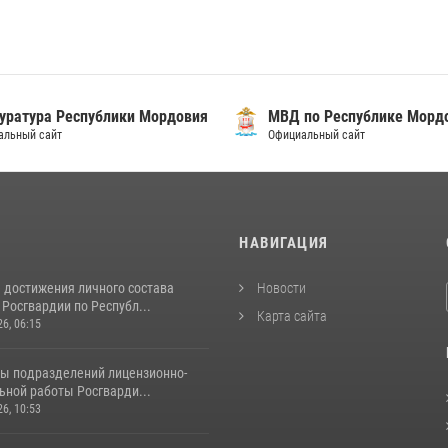
уратура Республики Мордовия
МВД по Республике Морд
альный сайт
Официальный сайт
И
НАВИГАЦИЯ
 достижения личного состава
Новости
Росгвардии по Республ...
Карта сайта
26, 06:15
ты подразделений лицензионно-
ьной работы Росгварди...
26, 10:53