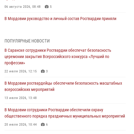
06 августа 2026, 08:48
5
В Мордовии руководство и личный состав Росгвардии приняли
участие в празднествах, посвящённых 25-летию канонизации
Фёдора Ушакова
06 августа 2026, 08:14
9
ПОПУЛЯРНЫЕ НОВОСТИ
В Саранске сотрудники Росгвардии обеспечат безопасность
В Саранске сотрудники Росгвардии задержали дебошира,
церемонии закрытия Всероссийского конкурса «Лучший по
повредившего имущество в кафе
профессии»
06 августа 2026, 07:03
22 июля 2026, 12:15
3
В Саранске по обращению жителей правоохранители отреагировали
В Мордовии росгвардейцы обеспечили безопасность масштабных
незамедлительно
всероссийских мероприятий
05 августа 2026, 15:04
13 июля 2026, 13:48
В Саранске сотрудники Росгвардии задержали мужчину,
В Мордовии сотрудники Росгвардии обеспечили охрану
подозреваемого в причинении телесных повреждений супруге
общественного порядка праздничных муниципальных мероприятий
05 августа 2026, 12:34
20 июля 2026, 10:44
6
Росгвардейцы обеспечили общественную безопасность во время