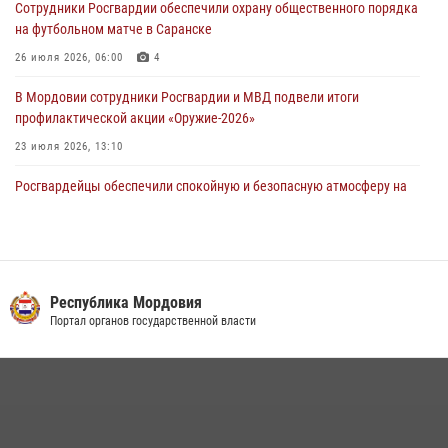
Сотрудники Росгвардии обеспечили охрану общественного порядка
проведения масштабного праздника в Темникове
на футбольном матче в Саранске
05 августа 2026, 09:04
4
26 июля 2026, 06:00
4
В Мордовии сотрудники Росгвардии и МВД подвели итоги
профилактической акции «Оружие‑2026»
23 июля 2026, 13:10
Росгвардейцы обеспечили спокойную и безопасную атмосферу на
праздничных мероприятиях в Мордовии
27 июля 2026, 10:45
4
Сотрудники Управления Росгвардии по Республике Мордовия
обеспечили безопасность на футбольных мероприятиях: от
Республика Мордовия
регионального турнира до Суперкубка России
Портал органов государственной власти
21 июля 2026, 11:10
2
Личный состав Управления Росгвардии по Республике Мордовия
принял участие в просветительской лекции
24 июля 2026, 13:00
3