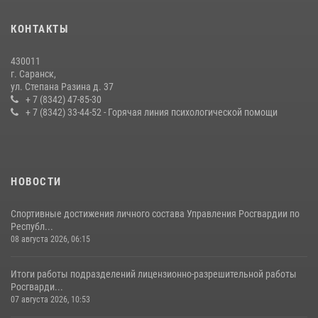
В Мордовии отметили День ВМФ: торжества прошли при
КОНТАКТЫ
содействии сотрудников Росгвардии
27 июля 2026, 12:00
2
430011
г. Саранск,
Сотрудники Росгвардии обеспечили безопасность Всероссийского
ул. Степана Разина д. 37
конкурса профмастерства в Саранске
+ 7 (8342) 47-85-30
+ 7 (8342) 33-44-52 - Горячая линия психологической помощи
23 июля 2026, 11:54
4
НОВОСТИ
Спортивные достижения личного состава Управления Росгвардии по
Республ...
08 августа 2026, 06:15
Итоги работы подразделений лицензионно-разрешительной работы
Росгварди...
07 августа 2026, 10:53