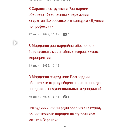
В Мордовии руководство и личный состав
В Саранске сотрудники Росгвардии
Росгвардии приняли участие в празднествах,
обеспечат безопасность церемонии
посвящённых 25-летию канонизации Фёдора
закрытия Всероссийского конкурса «Лучший
Ушакова
по профессии»
06 августа 2026, 08:14
9
22 июля 2026, 12:15
3
В Саранске сотрудники Росгвардии
В Мордовии росгвардейцы обеспечили
задержали дебошира, повредившего
безопасность масштабных всероссийских
имущество в кафе
мероприятий
06 августа 2026, 07:03
13 июля 2026, 13:48
В Саранске по обращению жителей
В Мордовии сотрудники Росгвардии
правоохранители отреагировали
обеспечили охрану общественного порядка
незамедлительно
праздничных муниципальных мероприятий
05 августа 2026, 15:04
20 июля 2026, 10:44
6
В Саранске сотрудники Росгвардии
Сотрудники Росгвардии обеспечили охрану
задержали мужчину, подозреваемого в
общественного порядка на футбольном
причинении телесных повреждений супруге
матче в Саранске