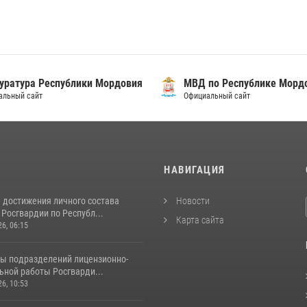
уратура Республики Мордовия
МВД по Республике Морд
альный сайт
Официальный сайт
И
НАВИГАЦИЯ
 достижения личного состава
Новости
Росгвардии по Республ...
Карта сайта
26, 06:15
ты подразделений лицензионно-
ьной работы Росгварди...
26, 10:53