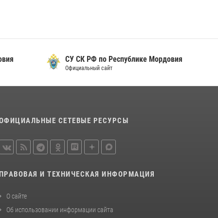
просветительской лекции
24 июля 2026, 13:00
3
В Мордовии отметили День ВМФ: торжества
прошли при содействии сотрудников
Росгвардии
овия
СУ СК РФ по Республике Мордовия
Официальный сайт
27 июля 2026, 12:00
2
Сотрудники Росгвардии обеспечили
безопасность Всероссийского конкурса
профмастерства в Саранске
ОФИЦИАЛЬНЫЕ СЕТЕВЫЕ РЕСУРСЫ
23 июля 2026, 11:54
4
ПРАВОВАЯ И ТЕХНИЧЕСКАЯ ИНФОРМАЦИЯ
О сайте
Об использовании информации сайта