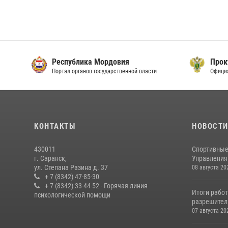
Республика Мордовия
Прок
Портал органов государственной власти
Офици
КОНТАКТЫ
НОВОСТ
430011
Спортивные
г. Саранск,
Управления 
ул. Степана Разина д. 37
08 августа 20
+ 7 (8342) 47-85-30
+ 7 (8342) 33-44-52 - Горячая линия
Итоги рабо
психологической помощи
разрешител
07 августа 20