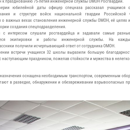
н к празднованию 75-летия инженерной службы ОМОН Росгвардии.
верии юбилейной даты офицер спецназа рассказал учащимся о
вания и структуре войск национальной гвардии Российской Ф
л о важных вехах становления инженерной службы ОМОН, её целях и
тории создания спецподразделения.
я с интересом слушали росгвардейца и задавали самые разны
иеся экипировки и работы инженерной службы. На кажд
ассники получили исчерпывающий ответ от сотрудника ОМОН.
ении встречи учащиеся 32 школы выразили большую благодарнос
с наступающим праздником, пожелав стойкости и мужества в нелегко
 назначения оснащена необходимым транспортом, современным обо
гают в разведке, обнаружении и обезвреживании взрывоопасных пре