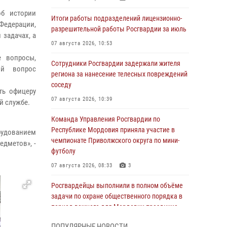
б истории
Итоги работы подразделений лицензионно-
едерации,
разрешительной работы Росгвардии за июль
 задачах, а
07 августа 2026, 10:53
е вопросы,
Сотрудники Росгвардии задержали жителя
ый вопрос
региона за нанесение телесных повреждений
соседу
ть офицеру
07 августа 2026, 10:39
й службе.
Команда Управления Росгвардии по
Республике Мордовия приняла участие в
рудованием
чемпионате Приволжского округа по мини-
дметов», -
футболу
07 августа 2026, 08:33
3
Росгвардейцы выполнили в полном объёме
задачи по охране общественного порядка в
период важного для Мордовии праздника
06 августа 2026, 08:48
5
ПОПУЛЯРНЫЕ НОВОСТИ